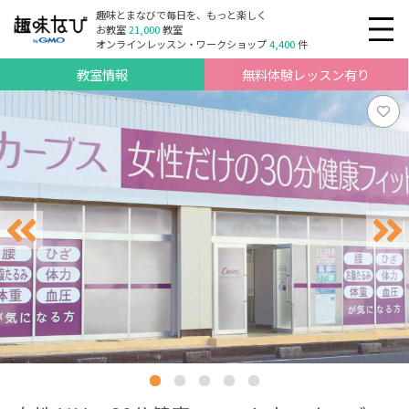
趣味とまなびで毎日を、もっと楽しく
お教室
21,000
教室
オンラインレッスン・ワークショップ
4,400
件
教室情報
無料体験レッスン有り