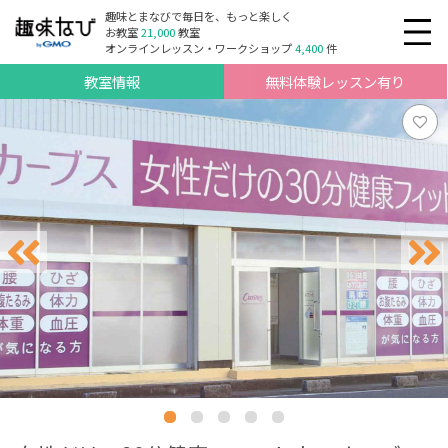
趣味とまなびで毎日を、もっと楽しく
お教室
21,000
教室
オンラインレッスン・ワークショップ
4,400
件
教室情報
無料体験レッスン有り