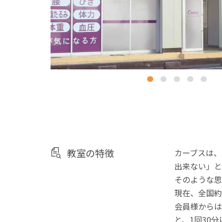
教室の特徴
カーブスは、
出来ない」と
そのような思
現在、全国約
会員様からは
と、1回30