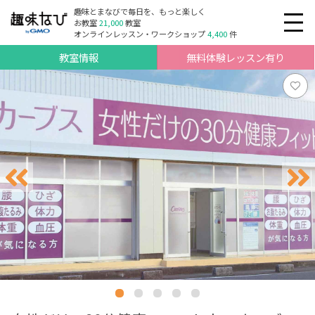
趣味とまなびで毎日を、もっと楽しく
お教室
21,000
教室
オンラインレッスン・ワークショップ
4,400
件
教室情報
無料体験レッスン有り