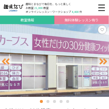
趣味とまなびで毎日を、もっと楽しく
お教室
21,000
教室
オンラインレッスン・ワークショップ
4,400
件
教室情報
無料体験レッスン有り