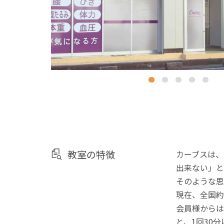
教室の特徴
カーブスは、
出来ない」と
そのような思
現在、全国約
会員様からは
と、1回30