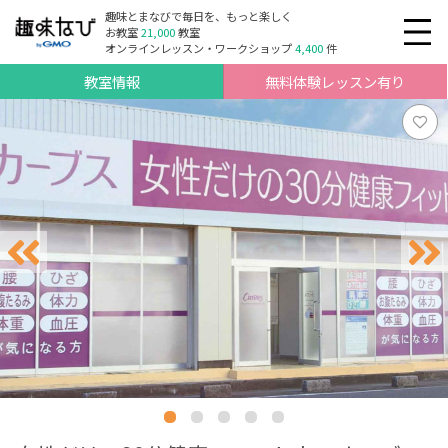
趣味とまなびで毎日を、もっと楽しく
お教室
21,000
教室
オンラインレッスン・ワークショップ
4,400
件
教室情報
無料体験レッスン有り