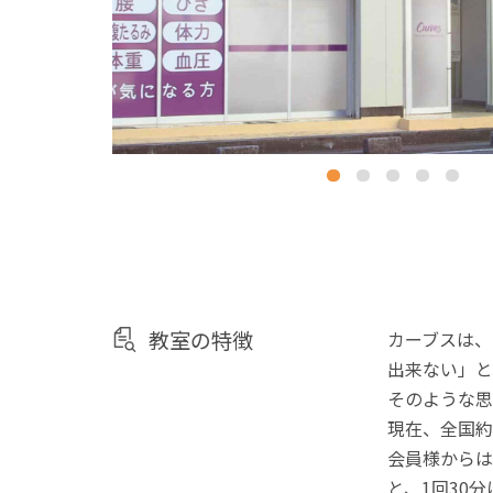
教室の特徴
カーブスは、
出来ない」と
そのような思
現在、全国約
会員様からは
と、1回30