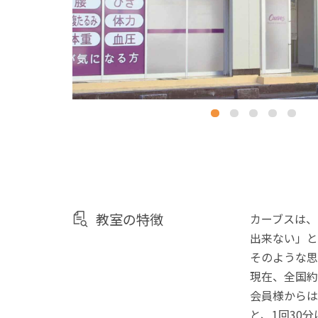
教室の特徴
カーブスは、
出来ない」と
そのような思
現在、全国約
会員様からは
と、1回30