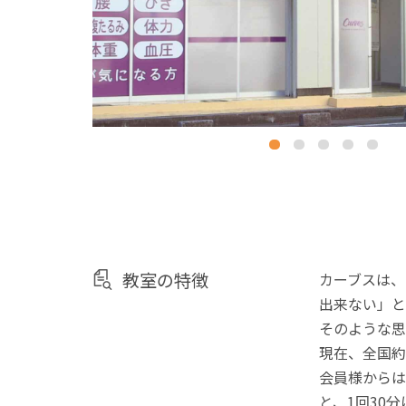
教室の特徴
カーブスは、
出来ない」と
そのような思
現在、全国約
会員様からは
と、1回30