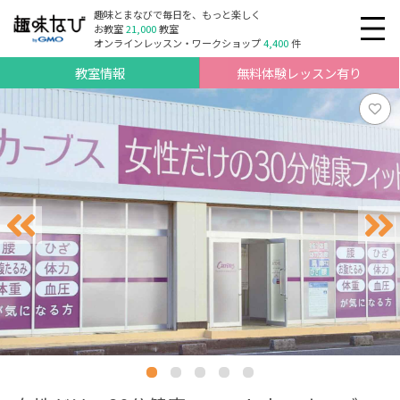
趣味とまなびで毎日を、もっと楽しく
お教室
21,000
教室
オンラインレッスン・ワークショップ
4,400
件
教室情報
無料体験レッスン有り