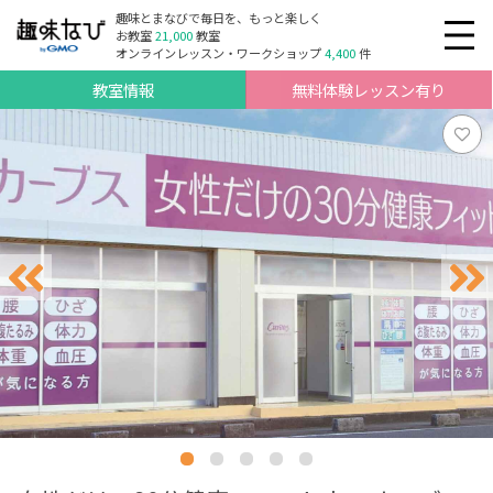
趣味とまなびで毎日を、もっと楽しく
お教室
21,000
教室
オンラインレッスン・ワークショップ
4,400
件
教室情報
無料体験レッスン有り