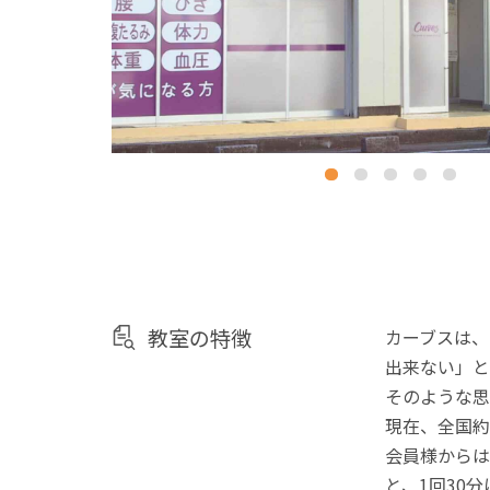
教室の特徴
カーブスは、
出来ない」と
そのような思
現在、全国約
会員様からは
と、1回30