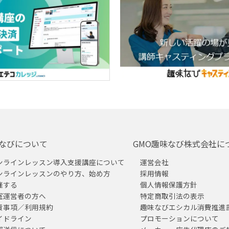
なびについて
GMO趣味なび株式会社に
ンラインレッスン導入支援講座について
運営会社
ンラインレッスンのやり方、始め方
採用情報
催する
個人情報保護方針
室運営者の方へ
特定商取引法の表示
責事項／利用規約
趣味なびエシカル消費推進
イドライン
プロモーションについて