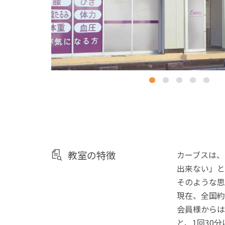
教室の特徴
カーブスは、
出来ない」と
そのような思
現在、全国約
会員様からは
と、1回30