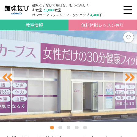
趣味とまなびで毎日を、もっと楽しく
お教室
21,000
教室
オンラインレッスン・ワークショップ
4,400
件
教室情報
無料体験レッスン有り