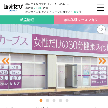
趣味とまなびで毎日を、もっと楽しく
お教室
21,000
教室
オンラインレッスン・ワークショップ
4,400
件
教室情報
無料体験レッスン有り