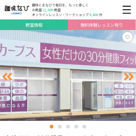
趣味とまなびで毎日を、もっと楽しく
お教室
21,000
教室
オンラインレッスン・ワークショップ
4,400
件
教室情報
無料体験レッスン有り