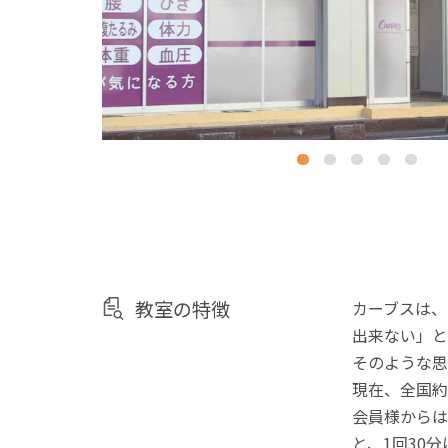
教室の特徴
カーブスは、
出来ない」と
そのような思
現在、全国約
会員様からは
と、1回30