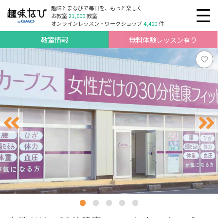
趣味とまなびで毎日を、もっと楽しく
お教室
21,000
教室
オンラインレッスン・ワークショップ
4,400
件
教室情報
無料体験レッスン有り