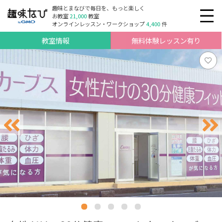
趣味とまなびで毎日を、もっと楽しく
お教室
21,000
教室
オンラインレッスン・ワークショップ
4,400
件
教室情報
無料体験レッスン有り