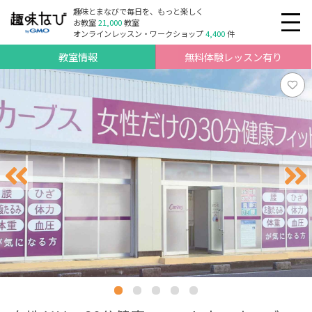
趣味とまなびで毎日を、もっと楽しく
お教室
21,000
教室
オンラインレッスン・ワークショップ
4,400
件
教室情報
無料体験レッスン有り