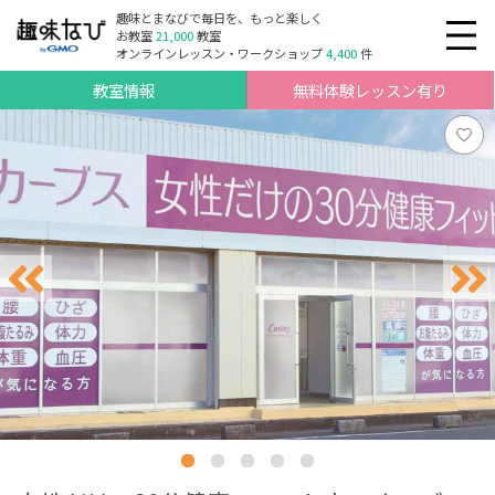
趣味とまなびで毎日を、もっと楽しく
お教室
21,000
教室
オンラインレッスン・ワークショップ
4,400
件
教室情報
無料体験レッスン有り