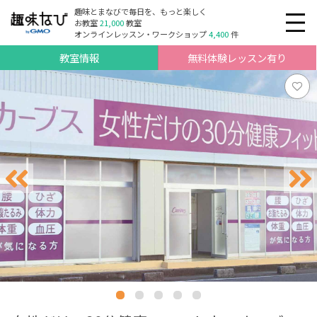
趣味とまなびで毎日を、もっと楽しく
お教室
21,000
教室
オンラインレッスン・ワークショップ
4,400
件
教室情報
無料体験レッスン有り