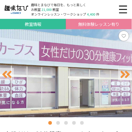
趣味とまなびで毎日を、もっと楽しく
お教室
21,000
教室
オンラインレッスン・ワークショップ
4,400
件
教室情報
無料体験レッスン有り