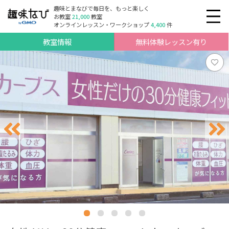
趣味とまなびで毎日を、もっと楽しく
お教室
21,000
教室
オンラインレッスン・ワークショップ
4,400
件
教室情報
無料体験レッスン有り