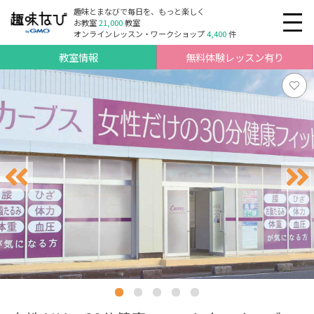
趣味とまなびで毎日を、もっと楽しく
お教室
21,000
教室
オンラインレッスン・ワークショップ
4,400
件
教室情報
無料体験レッスン有り