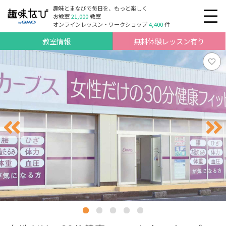
趣味とまなびで毎日を、もっと楽しく
お教室
21,000
教室
オンラインレッスン・ワークショップ
4,400
件
教室情報
無料体験レッスン有り