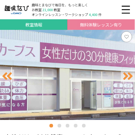
趣味とまなびで毎日を、もっと楽しく
お教室
21,000
教室
オンラインレッスン・ワークショップ
4,400
件
教室情報
無料体験レッスン有り