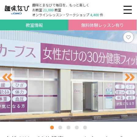
趣味とまなびで毎日を、もっと楽しく
お教室
21,000
教室
オンラインレッスン・ワークショップ
4,400
件
教室情報
無料体験レッスン有り