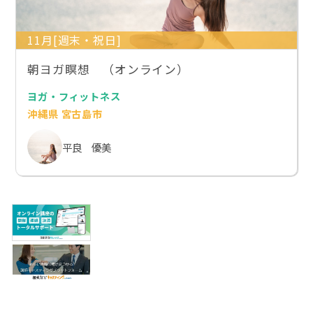
11月[週末・祝日]
朝ヨガ瞑想 （オンライン）
ヨガ・フィットネス
沖縄県 宮古島市
平良 優美