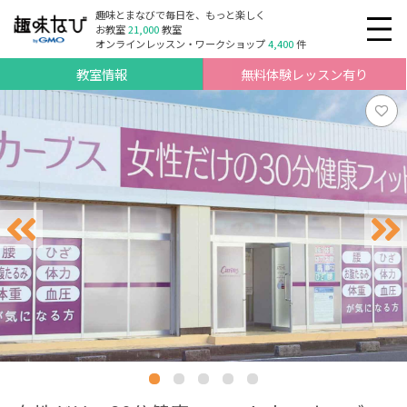
趣味とまなびで毎日を、もっと楽しく
お教室
21,000
教室
オンラインレッスン・ワークショップ
4,400
件
教室情報
無料体験レッスン有り