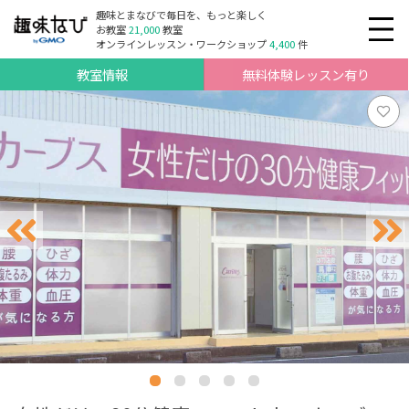
趣味とまなびで毎日を、もっと楽しく
お教室
21,000
教室
オンラインレッスン・ワークショップ
4,400
件
教室情報
無料体験レッスン有り