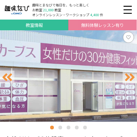
趣味とまなびで毎日を、もっと楽しく
お教室
21,000
教室
オンラインレッスン・ワークショップ
4,400
件
教室情報
無料体験レッスン有り