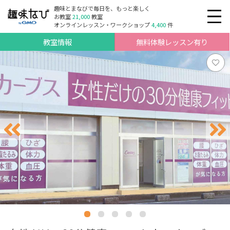
趣味とまなびで毎日を、もっと楽しく
お教室
21,000
教室
オンラインレッスン・ワークショップ
4,400
件
教室情報
無料体験レッスン有り