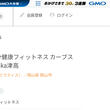
会員登録
ログイン
高
分健康フィットネス カーブス
aka津高
ピラティス）
／岡山県 岡山市
け
フィットネス