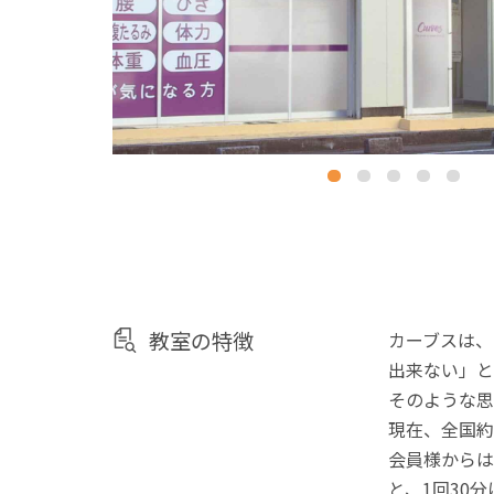
教室の特徴
カーブスは、
出来ない」と
そのような思
現在、全国約
会員様からは
と、1回30