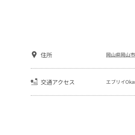
住所
岡山県岡山市北
交通アクセス
エブリイOkan