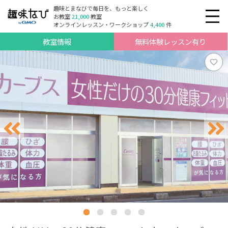
趣味とまなびで毎日を、もっと楽しく
お教室
21,000
教室
オンラインレッスン・ワークショップ
4,400
件
教室情報
無料体験レッスン有り