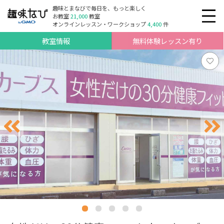
趣味とまなびで毎日を、もっと楽しく
お教室
21,000
教室
オンラインレッスン・ワークショップ
4,400
件
教室情報
無料体験レッスン有り