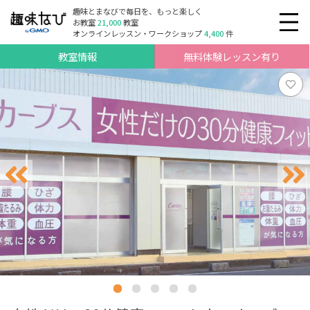
趣味とまなびで毎日を、もっと楽しく
お教室
21,000
教室
オンラインレッスン・ワークショップ
4,400
件
教室情報
無料体験レッスン有り