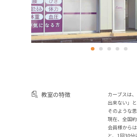
教室の特徴
カーブスは、
出来ない」と
そのような思
現在、全国約
会員様からは
と、1回30