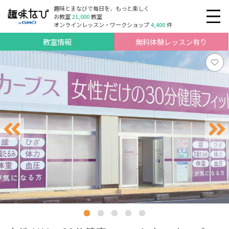
趣味とまなびで毎日を、もっと楽しく
お教室
21,000
教室
オンラインレッスン・ワークショップ
4,400
件
教室情報
無料体験レッスン有り