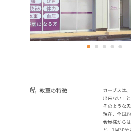
教室の特徴
カーブスは、
出来ない」と
そのような思
現在、全国約
会員様からは
と、1回30