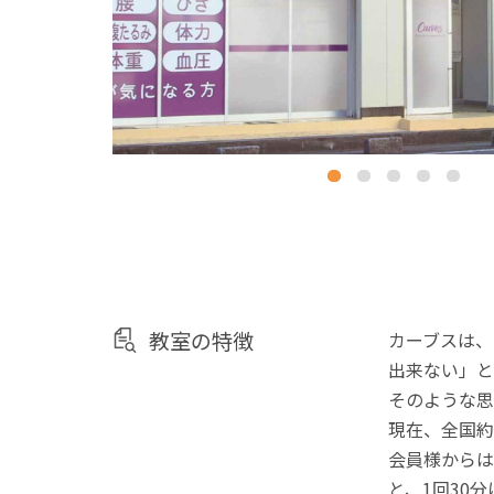
教室の特徴
カーブスは、
出来ない」と
そのような思
現在、全国約
会員様からは
と、1回30