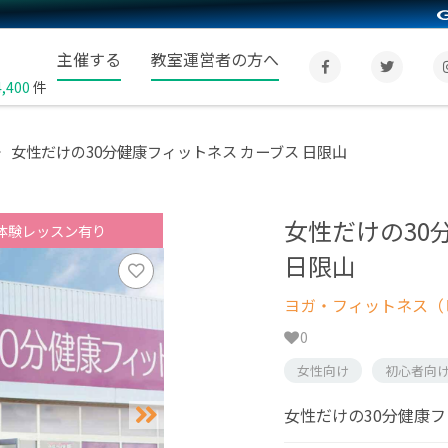
主催する
教室運営者の方へ
4,400
件
女性だけの30分健康フィットネス カーブス 日限山
女性だけの30
体験レッスン有り
日限山
ヨガ・フィットネス（
0
女性向け
初心者向
女性だけの30分健康