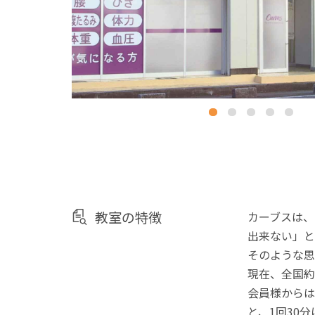
教室の特徴
カーブスは、
出来ない」と
そのような思
現在、全国約
会員様からは
と、1回30