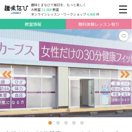
趣味とまなびで毎日を、もっと楽しく
お教室
21,000
教室
オンラインレッスン・ワークショップ
4,400
件
教室情報
無料体験レッスン有り