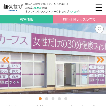
趣味とまなびで毎日を、もっと楽しく
お教室
21,000
教室
オンラインレッスン・ワークショップ
4,400
件
教室情報
無料体験レッスン有り