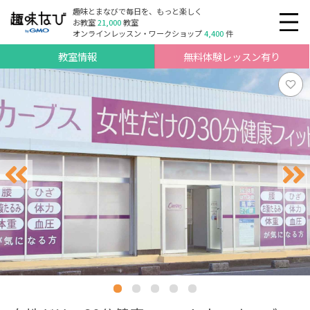
趣味とまなびで毎日を、もっと楽しく
お教室
21,000
教室
オンラインレッスン・ワークショップ
4,400
件
教室情報
無料体験レッスン有り