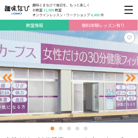
趣味とまなびで毎日を、もっと楽しく
お教室
21,000
教室
オンラインレッスン・ワークショップ
4,400
件
教室情報
無料体験レッスン有り