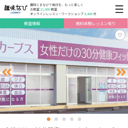
趣味とまなびで毎日を、もっと楽しく
お教室
21,000
教室
オンラインレッスン・ワークショップ
4,400
件
教室情報
無料体験レッスン有り