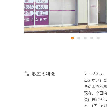
教室の特徴
カーブスは、
出来ない」と
そのような思
現在、全国約
会員様からは
と、1回30