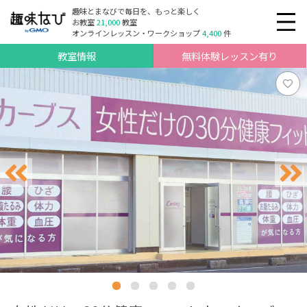
趣味とまなびで毎日を、もっと楽しく
お教室
21,000
教室
オンラインレッスン・ワークショップ
4,400
件
教室情報
無料体験レッスン有り