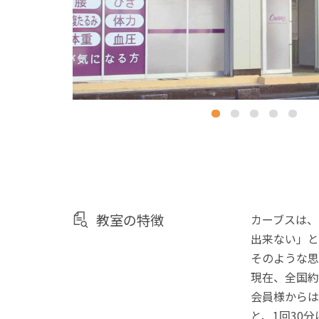
教室の特徴
カーブスは、
出来ない」と
そのような思
現在、全国約
会員様からは
と、1回30